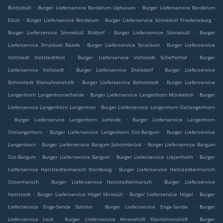
.
.
Büttjebüll
Burger Lieferservice Bordelum Uphusum
Burger Lieferservice Bordelum
.
.
.
Ebüll
Burger Lieferservice Bordelum
Burger Lieferservice Sönnebüll Friedensburg
.
.
Burger Lieferservice Sönnebüll Riddorf
Burger Lieferservice Sönnebüll
Burger
.
.
Lieferservice Struckum Raade
Burger Lieferservice Struckum
Burger Lieferservice
.
.
Vollstedt Vollstedtfeld
Burger Lieferservice Vollstedt Scheffelhof
Burger
.
.
Lieferservice Vollstedt
Burger Lieferservice Drelsdorf
Burger Lieferservice
.
.
Bohmstedt Kleinahrenshöft
Burger Lieferservice Bohmstedt
Burger Lieferservice
.
.
Langenhorn Langenhornerheide
Burger Lieferservice Langenhorn Mönkebüll
Burger
.
Lieferservice Langenhorn Langenhon
Burger Lieferservice Langenhorn Ostlangenhorn
.
.
Burger Lieferservice Langenhorn Loheide
Burger Lieferservice Langenhorn
.
.
Ostlangerhorn
Burger Lieferservice Langenhorn Ost-Bargum
Burger Lieferservice
.
.
Langenhorn
Burger Lieferservice Bargum Soholmbrück
Burger Lieferservice Bargum
.
.
.
Ost-Bargum
Burger Lieferservice Bargum
Burger Lieferservice Lütjenholm
Burger
.
Lieferservice Hattstedtermarsch Nordkoog
Burger Lieferservice Hattstedtermarsch
.
.
Ostermarsch
Burger Lieferservice Hattstedtermarsch
Burger Lieferservice
.
.
.
Hattstedt
Burger Lieferservice Högel Mirebüll
Burger Lieferservice Högel
Burger
.
.
Lieferservice Enge-Sande Soholm
Burger Lieferservice Enge-Sande
Burger
.
.
Lieferservice Leck
Burger Lieferservice Ahrenshöft Kleinahrenshöft
Burger