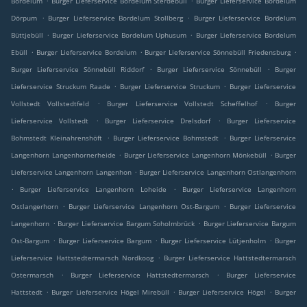
Bordelum
Burger Lieferservice Bordelum Sterdebüll
Burger Lieferservice Bordelum
.
.
Dörpum
Burger Lieferservice Bordelum Stollberg
Burger Lieferservice Bordelum
.
.
Büttjebüll
Burger Lieferservice Bordelum Uphusum
Burger Lieferservice Bordelum
.
.
.
Ebüll
Burger Lieferservice Bordelum
Burger Lieferservice Sönnebüll Friedensburg
.
.
Burger Lieferservice Sönnebüll Riddorf
Burger Lieferservice Sönnebüll
Burger
.
.
Lieferservice Struckum Raade
Burger Lieferservice Struckum
Burger Lieferservice
.
.
Vollstedt Vollstedtfeld
Burger Lieferservice Vollstedt Scheffelhof
Burger
.
.
Lieferservice Vollstedt
Burger Lieferservice Drelsdorf
Burger Lieferservice
.
.
Bohmstedt Kleinahrenshöft
Burger Lieferservice Bohmstedt
Burger Lieferservice
.
.
Langenhorn Langenhornerheide
Burger Lieferservice Langenhorn Mönkebüll
Burger
.
Lieferservice Langenhorn Langenhon
Burger Lieferservice Langenhorn Ostlangenhorn
.
.
Burger Lieferservice Langenhorn Loheide
Burger Lieferservice Langenhorn
.
.
Ostlangerhorn
Burger Lieferservice Langenhorn Ost-Bargum
Burger Lieferservice
.
.
Langenhorn
Burger Lieferservice Bargum Soholmbrück
Burger Lieferservice Bargum
.
.
.
Ost-Bargum
Burger Lieferservice Bargum
Burger Lieferservice Lütjenholm
Burger
.
Lieferservice Hattstedtermarsch Nordkoog
Burger Lieferservice Hattstedtermarsch
.
.
Ostermarsch
Burger Lieferservice Hattstedtermarsch
Burger Lieferservice
.
.
.
Hattstedt
Burger Lieferservice Högel Mirebüll
Burger Lieferservice Högel
Burger