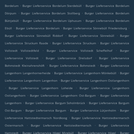
.
.
Bordelum
Burger Lieferservice Bordelum Sterdebüll
Burger Lieferservice Bordelum
.
.
Dörpum
Burger Lieferservice Bordelum Stollberg
Burger Lieferservice Bordelum
.
.
Büttjebüll
Burger Lieferservice Bordelum Uphusum
Burger Lieferservice Bordelum
.
.
.
Ebüll
Burger Lieferservice Bordelum
Burger Lieferservice Sönnebüll Friedensburg
.
.
Burger Lieferservice Sönnebüll Riddorf
Burger Lieferservice Sönnebüll
Burger
.
.
Lieferservice Struckum Raade
Burger Lieferservice Struckum
Burger Lieferservice
.
.
Vollstedt Vollstedtfeld
Burger Lieferservice Vollstedt Scheffelhof
Burger
.
.
Lieferservice Vollstedt
Burger Lieferservice Drelsdorf
Burger Lieferservice
.
.
Bohmstedt Kleinahrenshöft
Burger Lieferservice Bohmstedt
Burger Lieferservice
.
.
Langenhorn Langenhornerheide
Burger Lieferservice Langenhorn Mönkebüll
Burger
.
Lieferservice Langenhorn Langenhon
Burger Lieferservice Langenhorn Ostlangenhorn
.
.
Burger Lieferservice Langenhorn Loheide
Burger Lieferservice Langenhorn
.
.
Ostlangerhorn
Burger Lieferservice Langenhorn Ost-Bargum
Burger Lieferservice
.
.
Langenhorn
Burger Lieferservice Bargum Soholmbrück
Burger Lieferservice Bargum
.
.
.
Ost-Bargum
Burger Lieferservice Bargum
Burger Lieferservice Lütjenholm
Burger
.
Lieferservice Hattstedtermarsch Nordkoog
Burger Lieferservice Hattstedtermarsch
.
.
Ostermarsch
Burger Lieferservice Hattstedtermarsch
Burger Lieferservice
.
.
.
Hattstedt
Burger Lieferservice Högel Mirebüll
Burger Lieferservice Högel
Burger