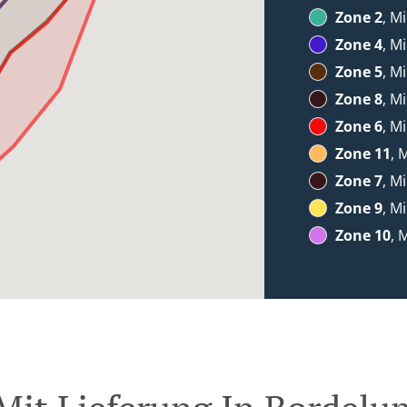
Zone 2
, M
Zone 4
, M
Zone 5
, M
Zone 8
, M
Zone 6
, M
Zone 11
, 
Zone 7
, M
Zone 9
, M
Zone 10
, 