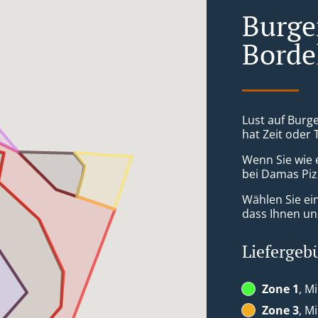
Burger
Borde
Lust auf Burge
hat Zeit oder 
Wenn Sie wie 
bei Damas Pizz
Wählen Sie ei
dass Ihnen uns
Liefergeb
Zone 1
, M
Zone 3
, M