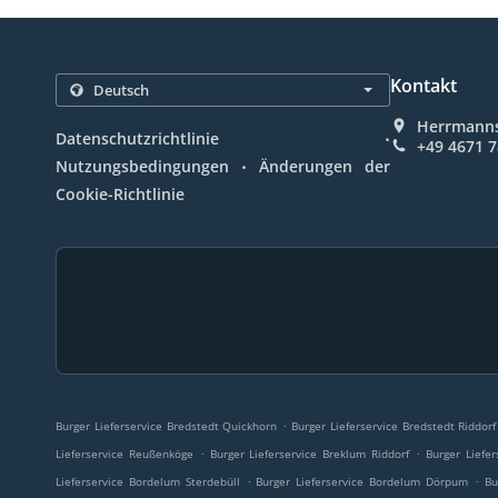
Kontakt
Herrmanns
.
Datenschutzrichtlinie
+49 4671 
.
Nutzungsbedingungen
Änderungen der
Cookie-Richtlinie
.
Burger Lieferservice Bredstedt Quickhorn
Burger Lieferservice Bredstedt Riddorf
.
.
Lieferservice Reußenköge
Burger Lieferservice Breklum Riddorf
Burger Liefe
.
.
Lieferservice Bordelum Sterdebüll
Burger Lieferservice Bordelum Dörpum
Bu