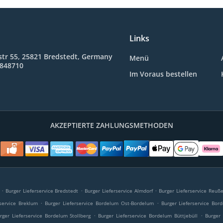
Links
tr 55, 25821 Bredstedt, Germany
Menü
7848710
Im Voraus bestellen
AKZEPTIERTE ZAHLUNGSMETHODEN
.
.
.
Burger Lieferservice Bredstedt
Burger Lieferservice Almdorf
Burger Lieferservice Reu
.
.
rservice Breklum
Burger Lieferservice Bordelum Ost-Bordelum
Burger Lieferservice Bor
.
.
rger Lieferservice Bordelum Stollberg
Burger Lieferservice Bordelum Büttjebüll
Burger