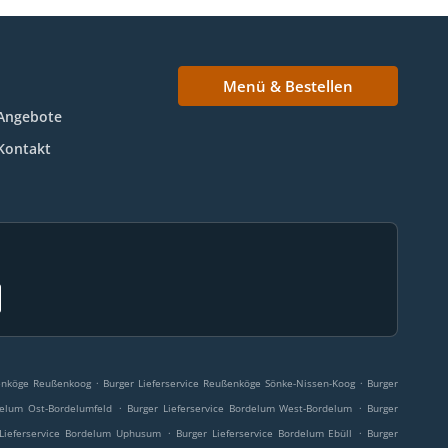
Menü & Bestellen
Angebote
Kontakt
.
.
ßenköge Reußenkoog
Burger Lieferservice Reußenköge Sönke-Nissen-Koog
Burger
.
.
delum Ost-Bordelumfeld
Burger Lieferservice Bordelum West-Bordelum
Burger
.
.
 Lieferservice Bordelum Uphusum
Burger Lieferservice Bordelum Ebüll
Burger