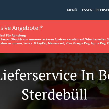
MENÜ
ESSEN LIEFERSE
usive Angebote!*
lles!
Für Abholung
lassen Sie sich von unseren leckeren Speisen verwöhnen! Oder bestellen Si
n zu nutzen, *wie z. B.PayPal, Mastercard, Visa, Google Pay, Apple Pay, K
Lieferservice In 
Sterdebüll